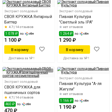
Экстракт солодовый
Экстракт солодовый
СВОЯ КРУЖКА Янтарный
Пивная Культура
Биттер
"Светлый эль IPA"
4.7 |
14 отзывов
нет отзывов
1 078 ₽
1 264 ₽
по
по
1 100 ₽
1 290 ₽
Доставка за 1₽ !
Доставка за 1₽ !
Русская неделя
Экстракт солодовый
Экстракт солодовый
Пивная Культура "А-ля
СВОЯ КРУЖКА для
Жигули"
пшеничных сортов
нет отзывов
4.7 |
14 отзывов
1 166 ₽
по
460 ₽
по
1 190 ₽
470 ₽