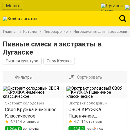
Меню
Луганск
Главная
Каталог
Пивоварение
Ингредиенты для пивоварения
»
»
»
Пивные смеси и экстракты в
Луганске
Пивная культура
Своя Кружка
Фильтры
Сортировать
Экстракт солодовый
Экстракт солодовый
Своя Кружка Ячменное
СВОЯ КРУЖКА
Классическое
Пшеничное
4.7 |
14 отзывов
4.7 |
14 отзывов
классическое
1 264 ₽
1 264 ₽
по
по