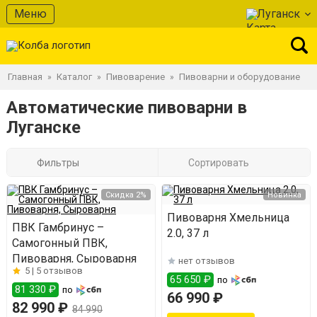
Меню
Луганск
Главная
Каталог
Пивоварение
Пивоварни и оборудование
»
»
»
Автоматические пивоварни в
Луганске
Фильтры
Сортировать
Скидка 2%
Новинка
Пивоварня Хмельница
ПВК Гамбринус –
2.0, 37 л
Самогонный ПВК,
Пивоварня, Сыроварня
нет отзывов
5 |
5 отзывов
65 650 ₽
по
81 330 ₽
по
66 990 ₽
82 990 ₽
84 990